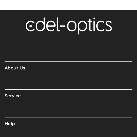
About Us
Service
Help