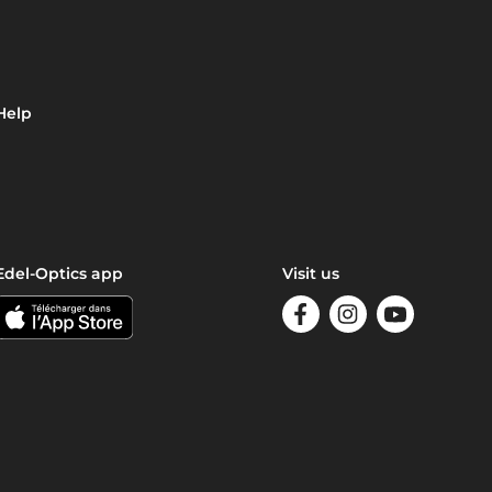
Help
Edel-Optics app
Visit us