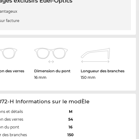
ges exclusifs Edel-Optics
vantageux
sur facture
n des verres
Dimension du pont
Longueur des branches
16 mm
150 mm
72-H Informations sur le modÈle
ns et détails
M
n des verres
54
on du pont
16
 des branches
150