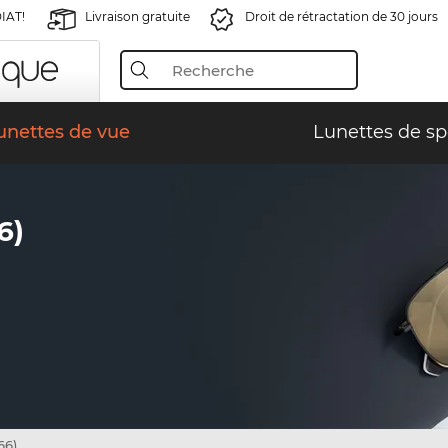
IAT!
Livraison gratuite
Droit de rétractation de 30 jours
unettes de vue
Lunettes de sp
6)
66)