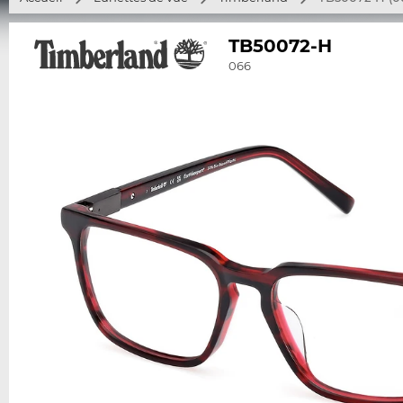
TB50072-H
066