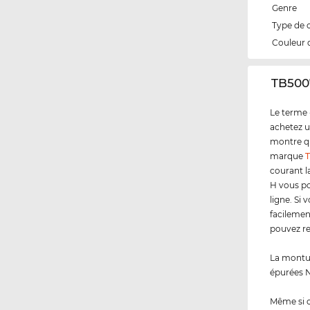
Genre
Type de 
Couleur 
‌TB50
Le terme 
achetez u
montre qu
marque
T
courant l
H vous po
ligne. Si
facilemen
pouvez re
La montur
épurées N
Même si 