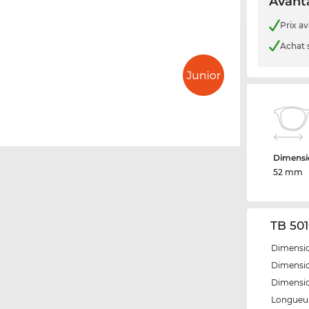
Avanta
Prix a
Achat 
Dimensio
52 mm
TB 501
Dimensio
Dimensio
Dimensi
Longueur