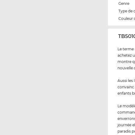
Genre
Type de 
Couleur 
‌TB501
Le terme 
achetez u
montre qu
nouvelle 
Aussi les
convainc 
enfants br
Le modèl
commandez
enverrons
journée e
paradis p