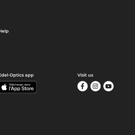
Help
Edel-Optics app
Visit us