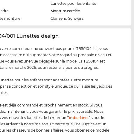
Lunettes pour les enfants
cadre
Monture cerclée
de monture
Glänzend Schwarz
04/001 Lunettes design
«verre correcteur» ne convient pas pour le TB50104. Ici, vous
n accessoire qui augmente votre regard au prochain niveau et
e vous avez une vue dégagée sur la mode. La TB50104 est
dans le marché 2026, pour rester à la pointe du progrès.
 lunettes pour les enfants sont adaptées. Cette monture
par sa conception et son style unique, ce qui laisse les yeux des
iller.
e est déjà commandé et prochainement en stock. Si vous
 maintenant, vous vous garantir le prix favorable. Nous
 vos nouvelles lunettes de la marque
Timberland
à vous le
lles arrivent à notre maison. Et parce que Edel-Optics est un
our les chasseurs de bonnes affaires, vous obtenez ce modèle