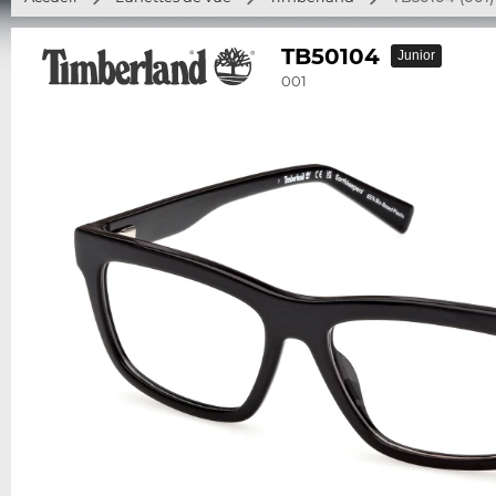
TB50104
Junior
001