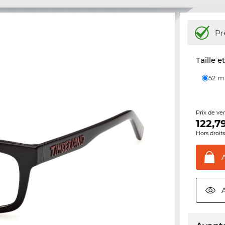
Pr
Taille e
52 
Prix de ve
122,7
Hors droit