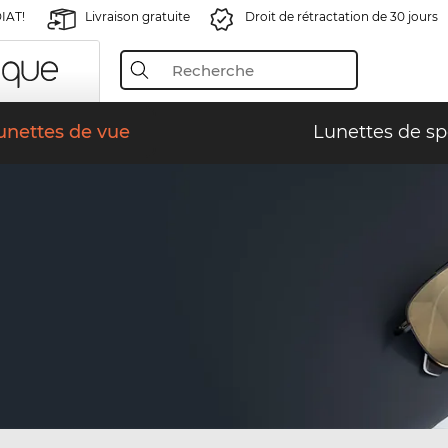
IAT!
Livraison gratuite
Droit de rétractation de 30 jours
unettes de vue
Lunettes de sp