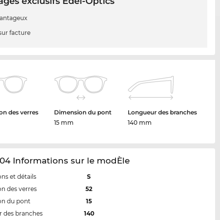
ges exclusifs Edel-Optics
vantageux
sur facture
n des verres
Dimension du pont
Longueur des branches
15 mm
140 mm
04 Informations sur le modÈle
ns et détails
S
n des verres
52
on du pont
15
 des branches
140