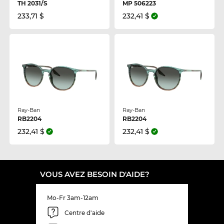
TH 2031/S
MP 506223
233,71 $
232,41 $
Ray-Ban
Ray-Ban
RB2204
RB2204
232,41 $
232,41 $
VOUS AVEZ BESOIN D'AIDE?
Mo-Fr 3am-12am
Centre d'aide