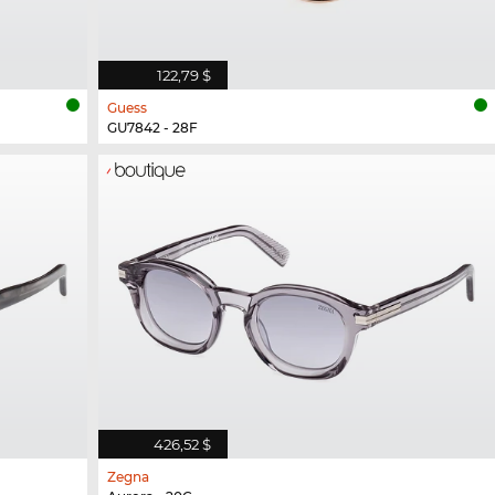
122,79 $
Guess
GU7842 - 28F
426,52 $
Zegna