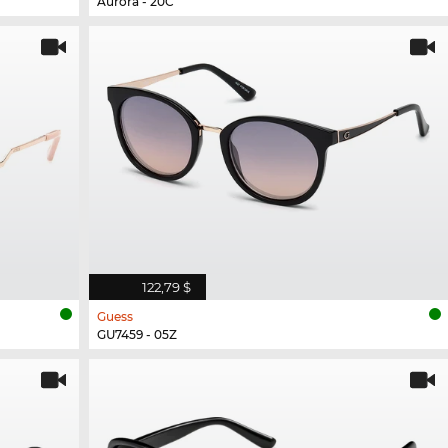
Aurora - 20C
122,79 $
Guess
GU7459 - 05Z