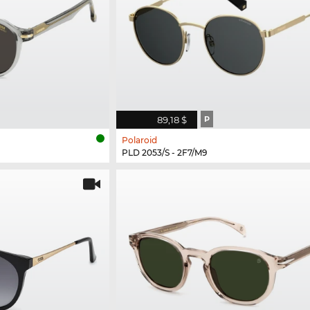
89,18 $
P
Polaroid
PLD 2053/S - 2F7/M9