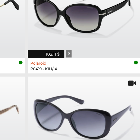
102,11 $
P
Polaroid
P8419 - KIH/IX