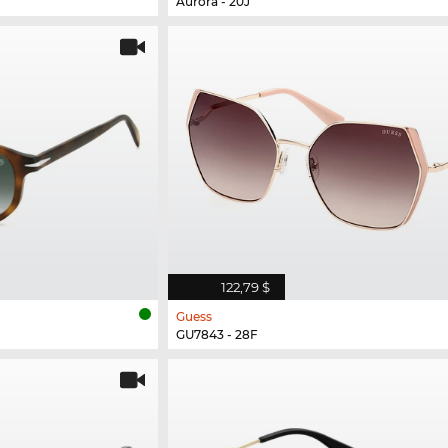
Aurora - 20J
122,79 $
Guess
GU7843 - 28F