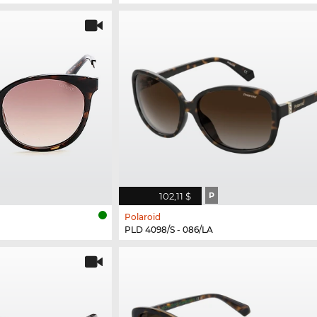
102,11 $
P
Polaroid
PLD 4098/S - 086/LA