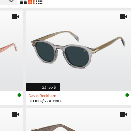
231,35 $
David Beckham
DB 1007/S - KB7/KU