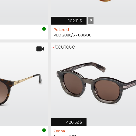
102,11 $
P
Polaroid
PLD 2086/S - 086/UC
426,52 $
Zegna