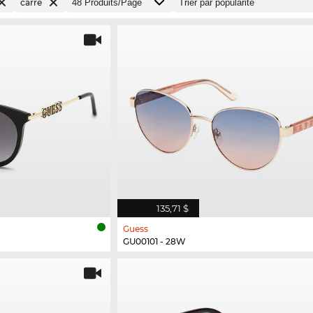
carré
135,71 $
Guess
GU00101 - 28W