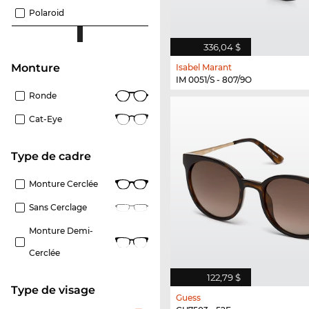
Polaroid
336,04 $
Monture
Isabel Marant
IM 0051/S - 807/9O
Ronde
Cat-Eye
Type de cadre
Monture Cerclée
Sans Cerclage
Monture Demi-
Cerclée
122,79 $
Type de visage
Guess