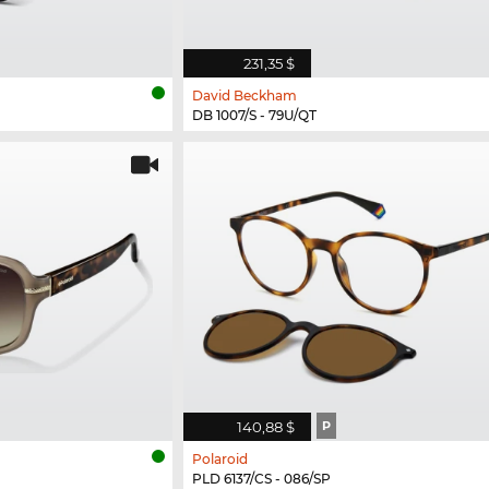
231,35 $
David Beckham
DB 1007/S - 79U/QT
140,88 $
P
Polaroid
PLD 6137/CS - 086/SP