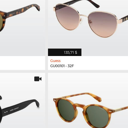
135,71 $
Guess
GU00101 - 32F