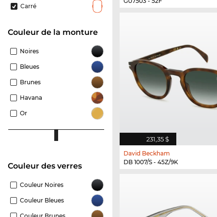
GU7503 - 52F
Carré
Couleur de la monture
Noires
Bleues
Brunes
Havana
Or
231,35 $
David Beckham
DB 1007/S - 45Z/9K
Couleur des verres
Couleur Noires
Couleur Bleues
Couleur Brunes