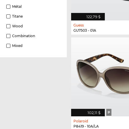
Métal
Titane
122,79 $
Guess
Wood
GU7503 - 01A
Combination
Mixed
102,11 $
P
Polaroid
P8419 - 10A/LA