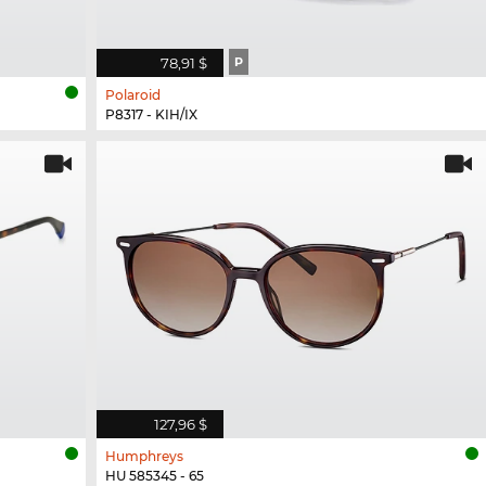
78,91 $
P
Polaroid
P8317 - KIH/IX
127,96 $
Humphreys
HU 585345 - 65