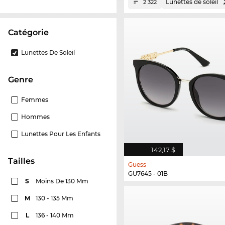
Lunettes de soleil
2 322
Catégorie
Lunettes De Soleil
Genre
Femmes
Hommes
Lunettes Pour Les Enfants
142,17 $
Tailles
Guess
GU7645 - 01B
S
Moins De 130 Mm
M
130 - 135 Mm
L
136 - 140 Mm