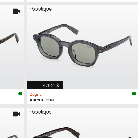
426,52 $
Zegna
Aurora - 90N